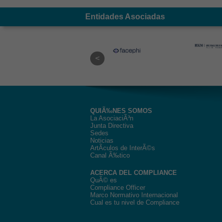
Entidades Asociadas
QUIÃ‰NES SOMOS
La AsociaciÃ³n
Junta Directiva
Sedes
Noticias
ArtÃ­culos de InterÃ©s
Canal Ã‰tico
ACERCA DEL COMPLIANCE
QuÃ© es
Compliance Officer
Marco Normativo Internacional
Cual es tu nivel de Compliance