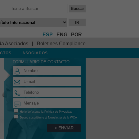
ESP
ENG
POR
da Asociados
|
Boletines Compliance
CTOS
ASOCIADOS
FORMULARIO DE CONTACTO
He leído/acepto la
Política de Privacidad
Deseo suscribirme al Newsletter de la WCA