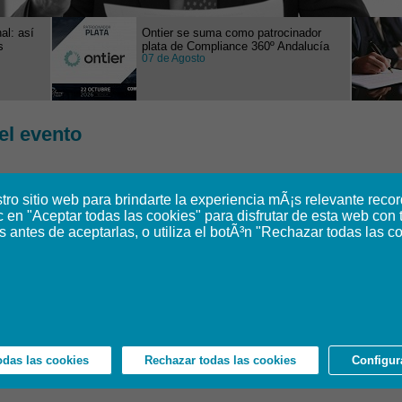
al: así
Ontier se suma como patrocinador
s
plata de Compliance 360º Andalucía
07 de Agosto
el evento
o sitio web para brindarte la experiencia mÃ¡s relevante recor
ic en "Aceptar todas las cookies" para disfrutar de esta web con 
s antes de aceptarlas, o utiliza el botÃ³n "Rechazar todas las c
odas las cookies
Rechazar todas las cookies
Configur