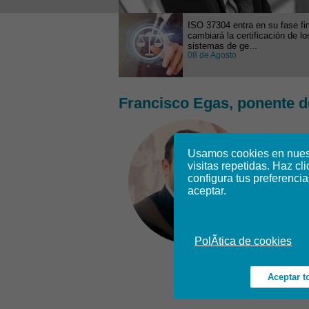
ISO 37304 entra en su fase fin
cambiará la certificación de lo
sistemas de ge...
08 de Agosto
Francisco Egas, ponente d
Usamos cookies en nuestr
visitas repetidas. Haz cl
configura tus preferencia
aceptar.
PolÃ­tica de cookies
Aceptar t