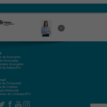
S
s de Asociarse
des Asociadas
onales Asociados
ud de AdhesiÃ³n
egal
ca de Privacidad
ca de Cookies
ad Intelectual
ones de ContrataciÃ³n