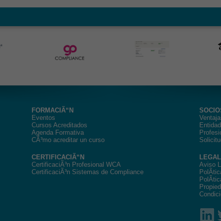
FORMACIÃ“N
SOCIO
Eventos
Ventaja
Cursos Acreditados
Entida
Agenda Formativa
Profesi
CÃ³mo acreditar un curso
Solicit
CERTIFICACIÃ“N
LEGAL
CertificaciÃ³n Profesional WCA
Aviso L
CertificaciÃ³n Sistemas de Compliance
PolÃ­ti
PolÃ­ti
Propied
Condici