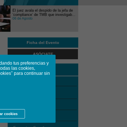
El juez avala el despido de la jefa de
’compliance’ de TMB que investigab...
06 de Agosto
Ficha del Evento
ASÓCIATE
dando tus preferencias y
todas las cookies,
Formación
ookies" para continuar sin
Agenda de Eventos
Eventos
Webinars
ar cookies
Congresos