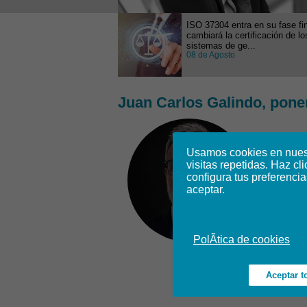
ISO 37304 entra en su fase fin
cambiará la certificación de lo
sistemas de ge...
08 de Agosto
Juan Carlos Galindo, pone
Usamos cookies en nuestr
visitas repetidas. Haz cl
configura tus preferencia
aceptar.
PolÃ­tica de cookies
Aceptar t