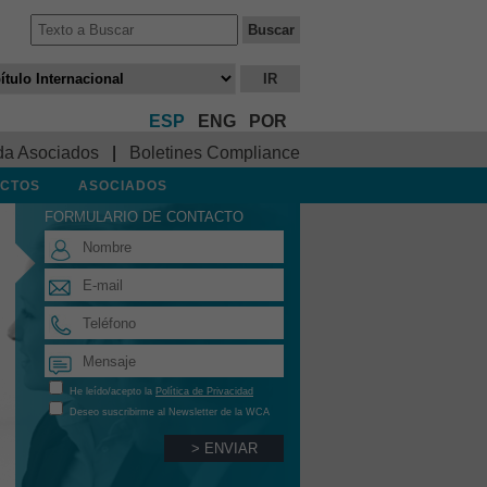
ESP
ENG
POR
da Asociados
|
Boletines Compliance
CTOS
ASOCIADOS
FORMULARIO DE CONTACTO
He leído/acepto la
Política de Privacidad
Deseo suscribirme al Newsletter de la WCA