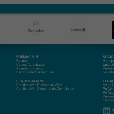
FORMACIÃ“N
SOCIO
Eventos
Ventaja
Cursos Acreditados
Entida
Agenda Formativa
Profesi
CÃ³mo acreditar un curso
Solicit
CERTIFICACIÃ“N
LEGAL
CertificaciÃ³n Profesional WCA
Aviso L
CertificaciÃ³n Sistemas de Compliance
PolÃ­ti
PolÃ­ti
Propied
Condici