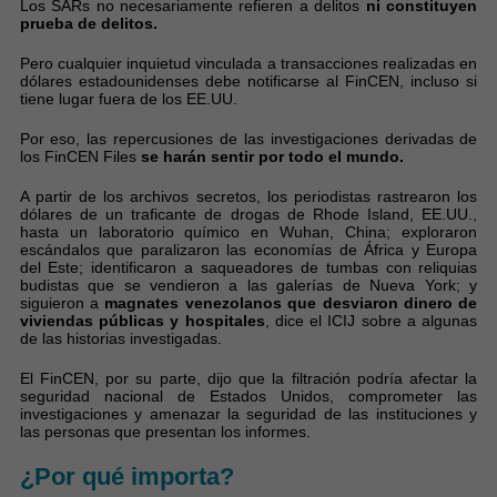
Los SARs no necesariamente refieren a delitos
ni constituyen
prueba de delitos.
Pero cualquier inquietud vinculada a transacciones realizadas en
dólares estadounidenses debe notificarse al FinCEN, incluso si
tiene lugar fuera de los EE.UU.
Por eso, las repercusiones de las investigaciones derivadas de
los FinCEN Files
se harán sentir por todo el mundo.
A partir de los archivos secretos, los periodistas rastrearon los
dólares de un traficante de drogas de Rhode Island, EE.UU.,
hasta un laboratorio químico en Wuhan, China; exploraron
escándalos que paralizaron las economías de África y Europa
del Este; identificaron a saqueadores de tumbas con reliquias
budistas que se vendieron a las galerías de Nueva York; y
siguieron a
magnates venezolanos que desviaron dinero de
viviendas públicas y hospitales
, dice el ICIJ sobre a algunas
de las historias investigadas.
El FinCEN, por su parte, dijo que la filtración podría afectar la
seguridad nacional de Estados Unidos, comprometer las
investigaciones y amenazar la seguridad de las instituciones y
las personas que presentan los informes.
¿Por qué importa?