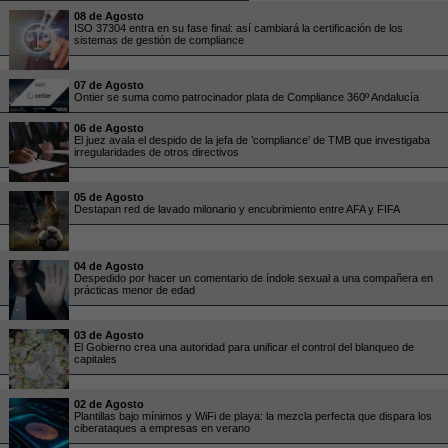
08 de Agosto
ISO 37304 entra en su fase final: así cambiará la certificación de los
sistemas de gestión de compliance
07 de Agosto
Ontier se suma como patrocinador plata de Compliance 360º Andalucía
06 de Agosto
El juez avala el despido de la jefa de ’compliance’ de TMB que investigaba
irregularidades de otros directivos
05 de Agosto
Destapan red de lavado milonario y encubrimiento entre AFA y FIFA
04 de Agosto
Despedido por hacer un comentario de índole sexual a una compañera en
prácticas menor de edad
03 de Agosto
El Gobierno crea una autoridad para unificar el control del blanqueo de
capitales
02 de Agosto
Plantillas bajo mínimos y WiFi de playa: la mezcla perfecta que dispara los
ciberataques a empresas en verano