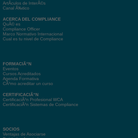
ArtÃ­culos de InterÃ©s
Canal Ã‰tico
ACERCA DEL COMPLIANCE
QuÃ© es
Compliance Officer
Marco Normativo Internacional
Cual es tu nivel de Compliance
FORMACIÃ“N
Eventos
Cursos Acreditados
Agenda Formativa
CÃ³mo acreditar un curso
CERTIFICACIÃ“N
CertificaciÃ³n Profesional WCA
CertificaciÃ³n Sistemas de Compliance
SOCIOS
Ventajas de Asociarse