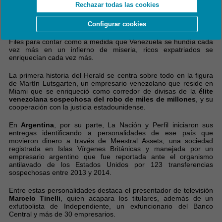
Rechazar todas las cookies
presidente Nicolás Maduro.
Configurar cookies
Y Venezuela también es uno de los objetos de atención de The
Miami Herald, que utilizó la información contenida en los FinCEN
Files para contar como a medida que Venezuela se hundía cada
vez más en un infierno de miseria, ricos expatriados se
enriquecían cada vez más.
La primera historia del Herald se centra sobre todo en la figura
de Martín Lutsgarten, un empresario venezolano que reside en
Miami que se enriqueció como corredor de divisas de la
élite
venezolana sospechosa del robo de miles de millones
, y su
cooperación con la justicia estadounidense.
En
Argentina
, por su parte, La Nación y Perfil iniciaron sus
entregas identificando a personalidades de ese país que
movieron dinero a través de Meestral Assets, una sociedad
registrada en Islas Vírgenes Británicas y manejada por un
empresario argentino que fue reportada ante el organismo
antilavado de los Estados Unidos por 123 transferencias
sospechosas entre 2013 y 2014.
Entre estas personalidades destaca el presentador de televisión
Marcelo Tinelli
, quien acapara los titulares, además de un
exfutbolista de Independiente, un exfuncionario del Banco
Central y más de 30 empresarios.