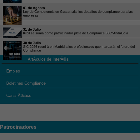
01 de Agosto
Ley de Competencia en Guatemala: los desafíos de compliance para las
empresas
31 de Julio
Kroll se suma como patrocinador plata de Compliance 360º Andalucía
30 de Julio
SIC 2026 reunirá en Madrid a los profesionales que marcarán el futuro del
Compliance
ArtÃ­culos de InterÃ©s
Empleo
Boletines Compliance
Canal Ã‰tico
Patrocinadores