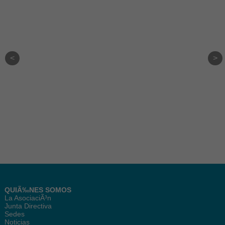
QUIÃ‰NES SOMOS
La AsociaciÃ³n
Junta Directiva
Sedes
Noticias