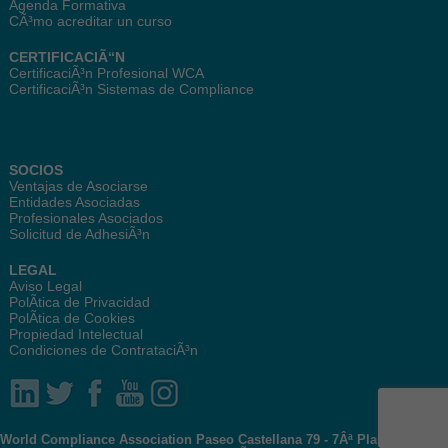
Agenda Formativa
CÃ³mo acreditar un curso
CERTIFICACIÃ“N
CertificaciÃ³n Profesional WCA
CertificaciÃ³n Sistemas de Compliance
SOCIOS
Ventajas de Asociarse
Entidades Asociadas
Profesionales Asociados
Solicitud de AdhesiÃ³n
LEGAL
Aviso Legal
PolÃ­tica de Privacidad
PolÃ­tica de Cookies
Propiedad Intelectual
Condiciones de ContrataciÃ³n
World Compliance Association Paseo Castellana 79 - 7Âª Planta