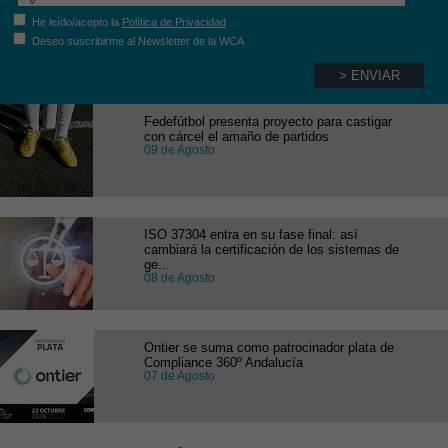
He leído/acepto la
Política de Privacidad
Deseo suscribirme al Newsletter de la WCA
Fedefútbol presenta proyecto para castigar
con cárcel el amaño de partidos
09 de Agosto
ISO 37304 entra en su fase final: así
cambiará la certificación de los sistemas de
ge...
08 de Agosto
Ontier se suma como patrocinador plata de
Compliance 360º Andalucía
07 de Agosto