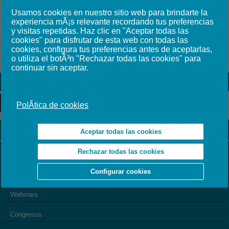
conferencista, ponente y capacitadora en diversos
Usamos cookies en nuestro sitio web para brindarte la
eventos nacionales e internacionales. Ha sido
experiencia mÃ¡s relevante recordando tus preferencias
Vicepresidenta del Consejo Metropolitano de
y visitas repetidas. Haz clic en "Aceptar todas las
Responsabilidad Social del Municipio de Quito.En la
cookies" para disfrutar de esta web con todas las
actualidad es Miembro del Consejo Consultivo de la
cookies, configura tus preferencias antes de aceptarlas,
sociedad Civil del Bid Ecuador y Presidenta del Consejo
o utiliza el botÃ³n "Rechazar todas las cookies" para
Consultivo de Alliance for Integrity Ecuador.
continuar sin aceptar.
Ficha del Evento
ASÓCIATE
PolÃ­tica de cookies
Formación
Aceptar todas las cookies
Agenda de Eventos
Rechazar todas las cookies
Configurar cookies
Eventos
Webinars
Congresos