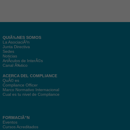
QUIÃ‰NES SOMOS
La AsociaciÃ³n
Junta Directiva
Sedes
Noticias
ArtÃ­culos de InterÃ©s
Canal Ã‰tico
ACERCA DEL COMPLIANCE
QuÃ© es
Compliance Officer
Marco Normativo Internacional
Cual es tu nivel de Compliance
FORMACIÃ“N
Eventos
Cursos Acreditados